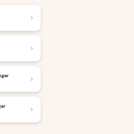
ngar
gar