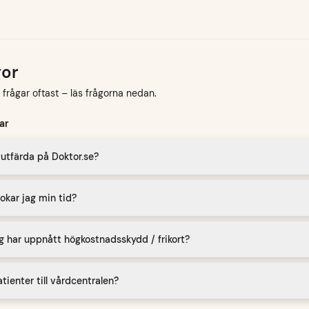
gor
k frågar oftast – läs frågorna nedan.
ar
i utfärda på Doktor.se?
okar jag min tid?
g har uppnått högkostnadsskydd / frikort?
tienter till vårdcentralen?