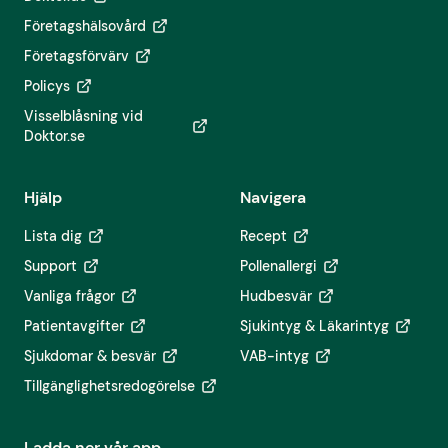
Företagshälsovård
Företagsförvärv
Policys
Visselblåsning vid
Doktor.se
Hjälp
Navigera
Lista dig
Recept
Support
Pollenallergi
Vanliga frågor
Hudbesvär
Patientavgifter
Sjukintyg & Läkarintyg
Sjukdomar & besvär
VAB-intyg
Tillgänglighetsredogörelse
Ladda ner vår app