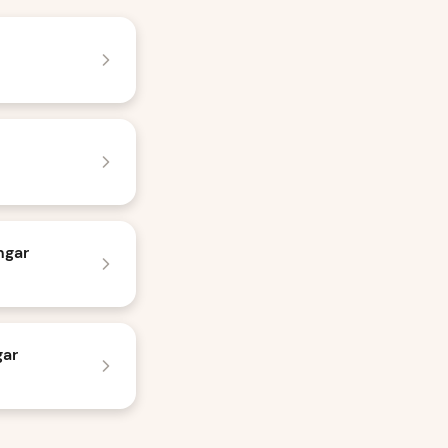
ngar
gar