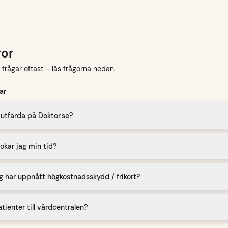
gor
k frågar oftast – läs frågorna nedan.
ar
i utfärda på Doktor.se?
okar jag min tid?
g har uppnått högkostnadsskydd / frikort?
tienter till vårdcentralen?